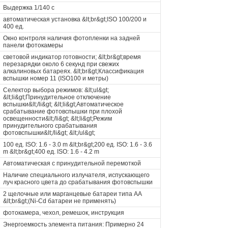
Выдержка 1/140 c
автоматическая установка &lt;br&gt;ISO 100/200 и
400 ед.
Окно контроля наличия фотопленки на задней
панели фотокамеры
световой индикатор готовности; &lt;br&gt;время
перезарядки около 6 секунд при свежих
алкалиновых батареях. &lt;br&gt;Классификация
вспышки номер 11 (ISO100 и метры)
Селектор выбора режимов: &lt;ul&gt;
&lt;li&gt;Принудительное отключение
вспышки&lt;/li&gt; &lt;li&gt;Автоматическое
срабатывание фотовспышки при плохой
освещенности&lt;/li&gt; &lt;li&gt;Режим
принудительного срабатывания
фотовспышки&lt;/li&gt; &lt;/ul&gt;
100 ед. ISO: 1.6 - 3.0 m &lt;br&gt;200 ед. ISO: 1.6 - 3.6
m &lt;br&gt;400 ед. ISO: 1.6 - 4.2 m
Автоматическая с принудительной перемоткой
Наличие специального излучателя, испускающего
луч красного цвета до срабатывания фотовспышки
2 щелочные или марганцевые батареи типа АА
&lt;br&gt;(Ni-Cd батареи не применять)
фотокамера, чехол, ремешок, инструкция
Энергоемкость элемента питания: Примерно 24