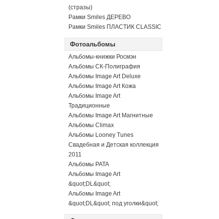
(стразы)
Рамки Smiles ДЕРЕВО
Рамки Smiles ПЛАСТИК CLASSIC
Фотоальбомы
Альбомы-книжки Росмэн
Альбомы СК-Полиграфия
Альбомы Image Art Deluxe
Альбомы Image Art Кожа
Альбомы Image Art
Традиционные
Альбомы Image Art Магнитные
Альбомы Climax
Альбомы Looney Tunes
Свадебная и Детская коллекция
2011
Альбомы PATA
Альбомы Image Art
&quot;DL&quot;
Альбомы Image Art
&quot;DL&quot; под уголки&quot;