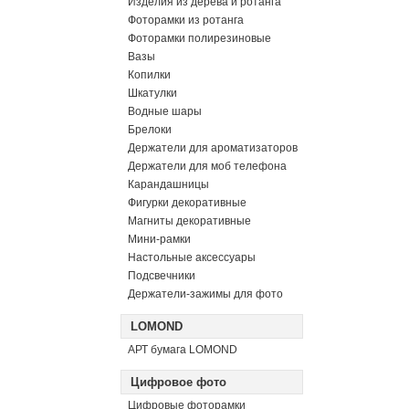
Изделия из дерева и ротанга
Фоторамки из ротанга
Фоторамки полирезиновые
Вазы
Копилки
Шкатулки
Водные шары
Брелоки
Держатели для ароматизаторов
Держатели для моб телефона
Карандашницы
Фигурки декоративные
Магниты декоративные
Мини-рамки
Настольные аксессуары
Подсвечники
Держатели-зажимы для фото
LOMOND
АРТ бумага LOMOND
Цифровое фото
Цифровые фоторамки