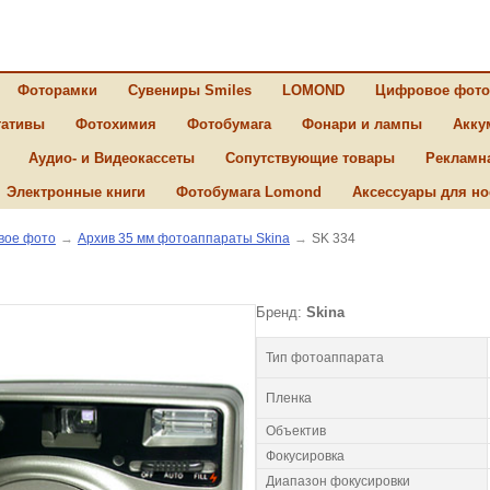
Фоторамки
Сувениры Smiles
LOMOND
Цифровое фото
ативы
Фотохимия
Фотобумага
Фонари и лампы
Акку
Аудио- и Видеокассеты
Сопутствующие товары
Рекламн
Электронные книги
Фотобумага Lomond
Аксессуары для но
вое фото
→
Архив 35 мм фотоаппараты Skina
→
SK 334
Бренд:
Skina
Тип фотоаппарата
Пленка
Объектив
Фокусировка
Диапазон фокусировки