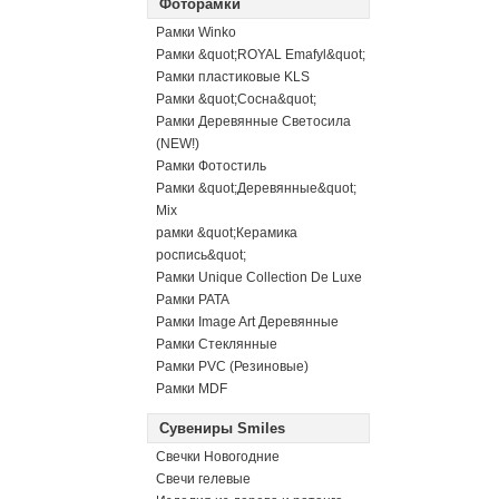
Фоторамки
Рамки Winko
Рамки &quot;ROYAL Emafyl&quot;
Рамки пластиковые KLS
Рамки &quot;Сосна&quot;
Рамки Деревянные Светосила
(NEW!)
Рамки Фотостиль
Рамки &quot;Деревянные&quot;
Mix
рамки &quot;Керамика
роспись&quot;
Рамки Unique Collection De Luxe
Рамки PATA
Рамки Image Art Деревянные
Рамки Стеклянные
Рамки PVC (Резиновые)
Рамки MDF
Сувениры Smiles
Свечки Новогодние
Свечи гелевые