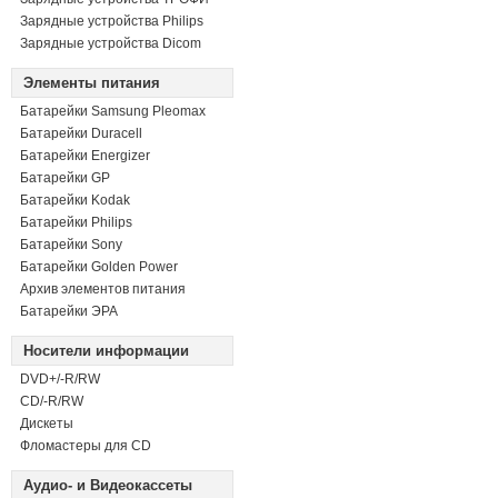
Зарядные устройства Philips
Зарядные устройства Dicom
Элементы питания
Батарейки Samsung Pleomax
Батарейки Duracell
Батарейки Energizer
Батарейки GP
Батарейки Kodak
Батарейки Philips
Батарейки Sony
Батарейки Golden Power
Архив элементов питания
Батарейки ЭРА
Носители информации
DVD+/-R/RW
СD/-R/RW
Дискеты
Фломастеры для CD
Аудио- и Видеокассеты