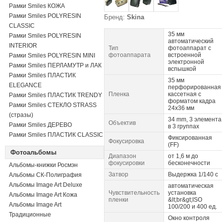
Рамки Smiles КОЖА
Рамки Smiles POLYRESIN
Бренд:
Skina
CLASSIC
35 мм
Рамки Smiles POLYRESIN
автоматический
INTERIOR
Тип
фотоаппарат с
фотоаппарата
встроенной
Рамки Smiles POLYRESIN MINI
электронной
Рамки Smiles ПЕРЛАМУТР и ЛАК
вспышкой
Рамки Smiles ПЛАСТИК
35 мм
ELEGANCE
перфорированная
Пленка
кассетная с
Рамки Smiles ПЛАСТИК TRENDY
форматом кадра
Рамки Smiles СТЕКЛО STRASS
24х36 мм
(стразы)
34 mm, 3 элемента
Объектив
Рамки Smiles ДЕРЕВО
в 3 группах
Рамки Smiles ПЛАСТИК CLASSIC
Фиксированная
Фокусировка
(FF)
Фотоальбомы
Диапазон
от 1,6 м до
фокусировки
бесконечности
Альбомы-книжки Росмэн
Затвор
Выдержка 1/140 c
Альбомы СК-Полиграфия
Альбомы Image Art Deluxe
автоматическая
Чувствительность
установка
Альбомы Image Art Кожа
пленки
&lt;br&gt;ISO
Альбомы Image Art
100/200 и 400 ед.
Традиционные
Окно контроля