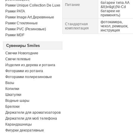
батареи типа АА
Питание
Рамки Unique Collection De Luxe
&lt;br&gt;(Ni-Cd
батареи не
Рамки PATA
применять)
Рамки Image Art Деревянные
фотокамера,
Рамки Стеклянные
Стандартная
чехол, ремешок,
комплектация
Рамки PVC (Резиновые)
инструкция
Рамки MDF
Сувениры Smiles
Свечки Новогодние
Свечи гелевые
Изделия из дерева и ротанга
Фоторамки из ротанга
Фоторамки полирезиновые
Вазы
Копилки
Шкатулки
Водные шары
Брелоки
Держатели для ароматизаторов
Держатели для моб телефона
Карандашницы
Фигурки декоративные