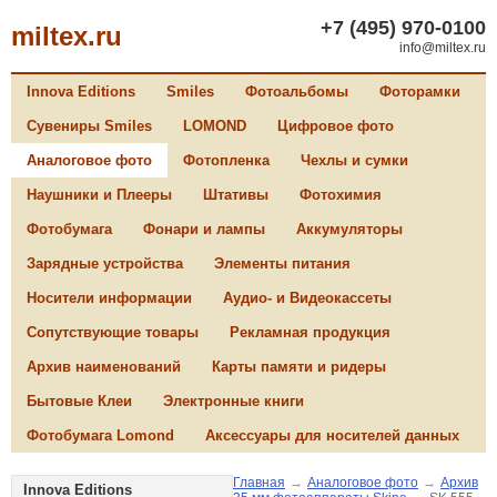
+7 (495) 970-0100
miltex.ru
info@miltex.ru
Innova Editions
Smiles
Фотоальбомы
Фоторамки
Сувениры Smiles
LOMOND
Цифровое фото
Аналоговое фото
Фотопленка
Чехлы и сумки
Наушники и Плееры
Штативы
Фотохимия
Фотобумага
Фонари и лампы
Аккумуляторы
Зарядные устройства
Элементы питания
Носители информации
Аудио- и Видеокассеты
Сопутствующие товары
Рекламная продукция
Архив наименований
Карты памяти и ридеры
Бытовые Клеи
Электронные книги
Фотобумага Lomond
Аксессуары для носителей данных
Главная
→
Аналоговое фото
→
Архив
Innova Editions