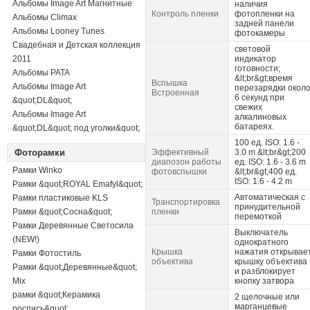
Альбомы Image Art Магнитные
наличия
Контроль пленки
фотопленки на
Альбомы Climax
задней панели
Альбомы Looney Tunes
фотокамеры
Свадебная и Детская коллекция
световой
2011
индикатор
готовности;
Альбомы PATA
&lt;br&gt;время
Вспышка
Альбомы Image Art
перезарядки окол
Встроенная
6 секунд при
&quot;DL&quot;
свежих
Альбомы Image Art
алкалиновых
батареях.
&quot;DL&quot; под уголки&quot;
100 ед. ISO: 1.6 -
Фоторамки
Эффективный
3.0 m &lt;br&gt;200
диапозон работы
ед. ISO: 1.6 - 3.6 m
Рамки Winko
фотовспышки
&lt;br&gt;400 ед.
ISO: 1.6 - 4.2 m
Рамки &quot;ROYAL Emafyl&quot;
Автоматическая с
Рамки пластиковые KLS
Транспортировка
принудительной
Рамки &quot;Сосна&quot;
пленки
перемоткой
Рамки Деревянные Светосила
Выключатель
(NEW!)
однократного
Крышка
нажатия открывае
Рамки Фотостиль
объектива
крышку объектива
Рамки &quot;Деревянные&quot;
и разблокирует
Mix
кнопку затвора
рамки &quot;Керамика
2 щелочные или
марганцевые
роспись&quot;