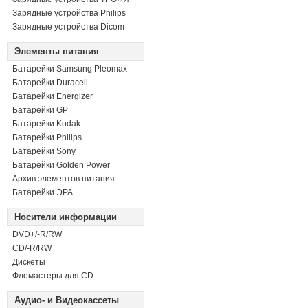
Зарядные устройства Philips
Зарядные устройства Dicom
Элементы питания
Батарейки Samsung Pleomax
Батарейки Duracell
Батарейки Energizer
Батарейки GP
Батарейки Kodak
Батарейки Philips
Батарейки Sony
Батарейки Golden Power
Архив элементов питания
Батарейки ЭРА
Носители информации
DVD+/-R/RW
СD/-R/RW
Дискеты
Фломастеры для CD
Аудио- и Видеокассеты