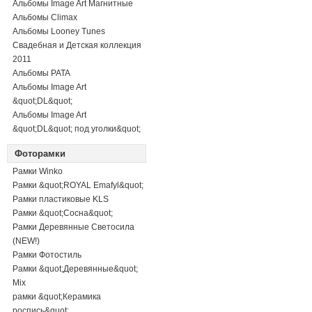
Альбомы Image Art Магнитные
Альбомы Climax
Альбомы Looney Tunes
Свадебная и Детская коллекция
2011
Альбомы PATA
Альбомы Image Art
&quot;DL&quot;
Альбомы Image Art
&quot;DL&quot; под уголки&quot;
Фоторамки
Рамки Winko
Рамки &quot;ROYAL Emafyl&quot;
Рамки пластиковые KLS
Рамки &quot;Сосна&quot;
Рамки Деревянные Светосила
(NEW!)
Рамки Фотостиль
Рамки &quot;Деревянные&quot;
Mix
рамки &quot;Керамика
роспись&quot;