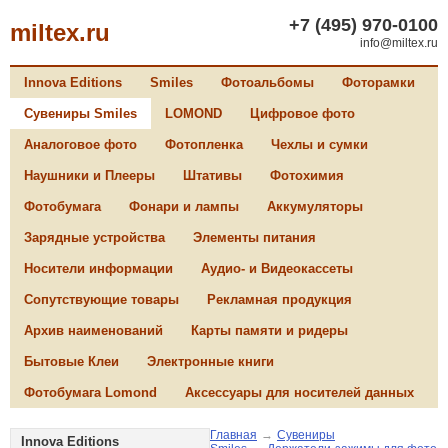
+7 (495) 970-0100
miltex.ru
info@miltex.ru
Innova Editions
Smiles
Фотоальбомы
Фоторамки
Сувениры Smiles
LOMOND
Цифровое фото
Аналоговое фото
Фотопленка
Чехлы и сумки
Наушники и Плееры
Штативы
Фотохимия
Фотобумага
Фонари и лампы
Аккумуляторы
Зарядные устройства
Элементы питания
Носители информации
Аудио- и Видеокассеты
Сопутствующие товары
Рекламная продукция
Архив наименований
Карты памяти и ридеры
Бытовые Клеи
Электронные книги
Фотобумага Lomond
Аксессуары для носителей данных
Главная
→
Сувениры
Innova Editions