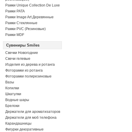
Рамки Unique Collection De Luxe
Рамки PATA
Рамки Image Art Деревянные
Рамки Стеклянные
Рамки PVC (Резиновые)
Рамки MDF
Сувениры Smiles
Свечки Новогодние
Свечи гелевые
Изделия из дерева и ротанга
Фоторамки из ротанга
Фоторамки полирезиновые
Вазы
Копилки
Шкатулки
Водные шары
Брелоки
Держатели для ароматизаторов
Держатели для моб телефона
Карандашницы
Фигурки декоративные