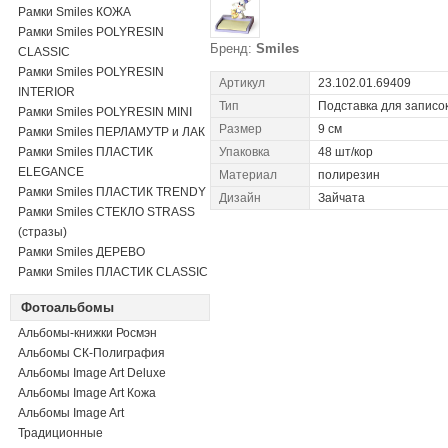
Рамки Smiles КОЖА
Рамки Smiles POLYRESIN
Бренд:
Smiles
CLASSIC
Рамки Smiles POLYRESIN
Артикул
23.102.01.69409
INTERIOR
Тип
Подставка для записо
Рамки Smiles POLYRESIN MINI
Размер
9 см
Рамки Smiles ПЕРЛАМУТР и ЛАК
Рамки Smiles ПЛАСТИК
Упаковка
48 шт/кор
ELEGANCE
Материал
полирезин
Рамки Smiles ПЛАСТИК TRENDY
Дизайн
Зайчата
Рамки Smiles СТЕКЛО STRASS
(стразы)
Рамки Smiles ДЕРЕВО
Рамки Smiles ПЛАСТИК CLASSIC
Фотоальбомы
Альбомы-книжки Росмэн
Альбомы СК-Полиграфия
Альбомы Image Art Deluxe
Альбомы Image Art Кожа
Альбомы Image Art
Традиционные