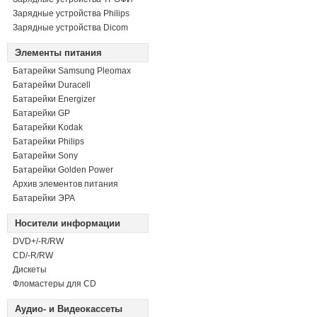
Зарядные устройства Philips
Зарядные устройства Dicom
Элементы питания
Батарейки Samsung Pleomax
Батарейки Duracell
Батарейки Energizer
Батарейки GP
Батарейки Kodak
Батарейки Philips
Батарейки Sony
Батарейки Golden Power
Архив элементов питания
Батарейки ЭРА
Носители информации
DVD+/-R/RW
СD/-R/RW
Дискеты
Фломастеры для CD
Аудио- и Видеокассеты