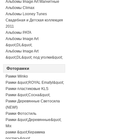
Альбомы Image Art Магнитные
Альбомы Climax
Альбомы Looney Tunes
Свадебная и Детская коллекция
2011
Альбомы PATA
Альбомы Image Art
&quot;DL&quot;
Альбомы Image Art
&quot;DL&quot; под уголки&quot;
Фоторамки
Рамки Winko
Рамки &quot;ROYAL Emafyl&quot;
Рамки пластиковые KLS
Рамки &quot;Сосна&quot;
Рамки Деревянные Светосила
(NEW!)
Рамки Фотостиль
Рамки &quot;Деревянные&quot;
Mix
рамки &quot;Керамика
роспись&quot;