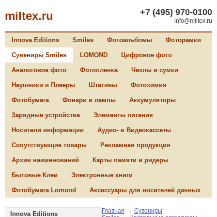
+7 (495) 970-0100
miltex.ru
info@miltex.ru
Innova Editions
Smiles
Фотоальбомы
Фоторамки
Сувениры Smiles
LOMOND
Цифровое фото
Аналоговое фото
Фотопленка
Чехлы и сумки
Наушники и Плееры
Штативы
Фотохимия
Фотобумага
Фонари и лампы
Аккумуляторы
Зарядные устройства
Элементы питания
Носители информации
Аудио- и Видеокассеты
Сопутствующие товары
Рекламная продукция
Архив наименований
Карты памяти и ридеры
Бытовые Клеи
Электронные книги
Фотобумага Lomond
Аксессуары для носителей данных
Главная
→
Сувениры
Innova Editions