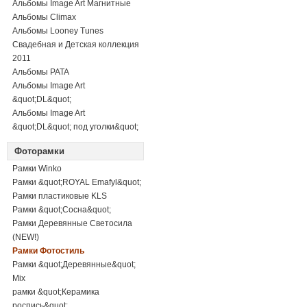
Альбомы Image Art Магнитные
Альбомы Climax
Альбомы Looney Tunes
Свадебная и Детская коллекция
2011
Альбомы PATA
Альбомы Image Art
&quot;DL&quot;
Альбомы Image Art
&quot;DL&quot; под уголки&quot;
Фоторамки
Рамки Winko
Рамки &quot;ROYAL Emafyl&quot;
Рамки пластиковые KLS
Рамки &quot;Сосна&quot;
Рамки Деревянные Светосила
(NEW!)
Рамки Фотостиль
Рамки &quot;Деревянные&quot;
Mix
рамки &quot;Керамика
роспись&quot;