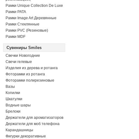
Рамки Unique Collection De Luxe
Рамки PATA
Рамки Image Art Деревянные
Рамки Стеклянные
Рамки PVC (Резиновые)
Рамки MDF
Сувениры Smiles
Свечки Новогодние
Свечи гелевые
Изделия из дерева и ротанга
Фоторамки из ротанга
Фоторамки полирезиновые
Вазы
Копилки
Шкатулки
Водные шары
Брелоки
Держатели для ароматизаторов
Держатели для моб телефона
Карандашницы
Фигурки декоративные