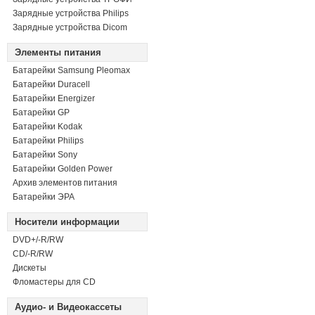
Зарядные устройства Philips
Зарядные устройства Dicom
Элементы питания
Батарейки Samsung Pleomax
Батарейки Duracell
Батарейки Energizer
Батарейки GP
Батарейки Kodak
Батарейки Philips
Батарейки Sony
Батарейки Golden Power
Архив элементов питания
Батарейки ЭРА
Носители информации
DVD+/-R/RW
СD/-R/RW
Дискеты
Фломастеры для CD
Аудио- и Видеокассеты