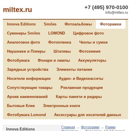
+7 (495) 970-0100
miltex.ru
info@miltex.ru
Innova Editions
Smiles
Фотоальбомы
Фоторамки
Сувениры Smiles
LOMOND
Цифровое фото
Аналоговое фото
Фотопленка
Чехлы и сумки
Наушники и Плееры
Штативы
Фотохимия
Фотобумага
Фонари и лампы
Аккумуляторы
Зарядные устройства
Элементы питания
Носители информации
Аудио- и Видеокассеты
Сопутствующие товары
Рекламная продукция
Архив наименований
Карты памяти и ридеры
Бытовые Клеи
Электронные книги
Фотобумага Lomond
Аксессуары для носителей данных
Главная
→
Фоторамки
→
Рамки
Innova Editions