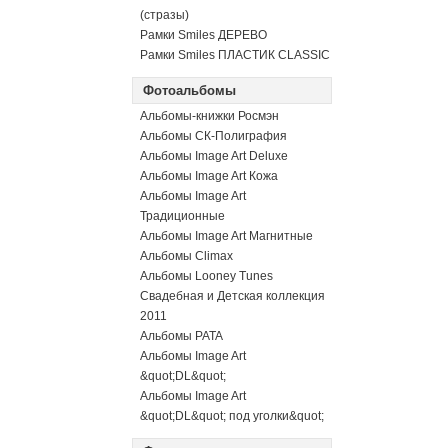
(стразы)
Рамки Smiles ДЕРЕВО
Рамки Smiles ПЛАСТИК CLASSIC
Фотоальбомы
Альбомы-книжки Росмэн
Альбомы СК-Полиграфия
Альбомы Image Art Deluxe
Альбомы Image Art Кожа
Альбомы Image Art
Традиционные
Альбомы Image Art Магнитные
Альбомы Climax
Альбомы Looney Tunes
Свадебная и Детская коллекция
2011
Альбомы PATA
Альбомы Image Art
&quot;DL&quot;
Альбомы Image Art
&quot;DL&quot; под уголки&quot;