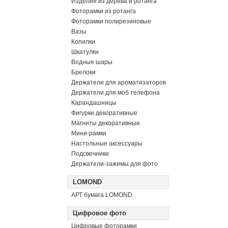
Изделия из дерева и ротанга
Фоторамки из ротанга
Фоторамки полирезиновые
Вазы
Копилки
Шкатулки
Водные шары
Брелоки
Держатели для ароматизаторов
Держатели для моб телефона
Карандашницы
Фигурки декоративные
Магниты декоративные
Мини-рамки
Настольные аксессуары
Подсвечники
Держатели-зажимы для фото
LOMOND
АРТ бумага LOMOND
Цифровое фото
Цифровые фоторамки