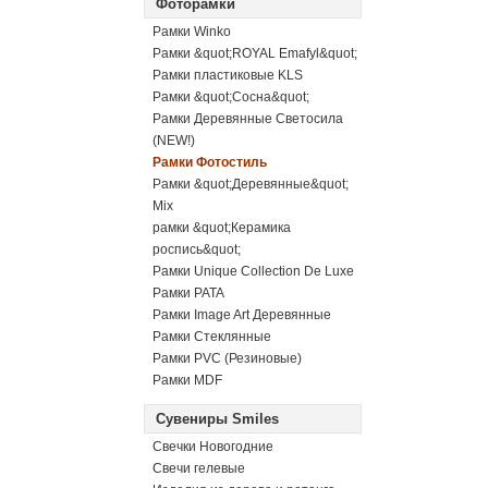
Фоторамки
Рамки Winko
Рамки &quot;ROYAL Emafyl&quot;
Рамки пластиковые KLS
Рамки &quot;Сосна&quot;
Рамки Деревянные Светосила
(NEW!)
Рамки Фотостиль
Рамки &quot;Деревянные&quot;
Mix
рамки &quot;Керамика
роспись&quot;
Рамки Unique Collection De Luxe
Рамки PATA
Рамки Image Art Деревянные
Рамки Стеклянные
Рамки PVC (Резиновые)
Рамки MDF
Сувениры Smiles
Свечки Новогодние
Свечи гелевые