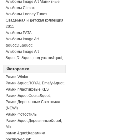
Альбомы Image Art Магнитные
Альбомы Climax
Альбомы Looney Tunes
Свадебная и Детская коллекция
2011
Альбомы PATA
Альбомы Image Art
&quot;DL&quot;
Альбомы Image Art
&quot;DL&quot; под уголки&quot;
Фоторамки
Рамки Winko
Рамки &quot;ROYAL Emafyl&quot;
Рамки пластиковые KLS
Рамки &quot;Сосна&quot;
Рамки Деревянные Светосила
(NEW!)
Рамки Фотостиль
Рамки &quot;Деревянные&quot;
Mix
рамки &quot;Керамика
роспись&quot;