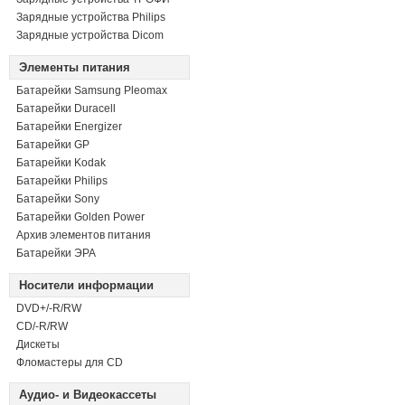
Зарядные устройства Philips
Зарядные устройства Dicom
Элементы питания
Батарейки Samsung Pleomax
Батарейки Duracell
Батарейки Energizer
Батарейки GP
Батарейки Kodak
Батарейки Philips
Батарейки Sony
Батарейки Golden Power
Архив элементов питания
Батарейки ЭРА
Носители информации
DVD+/-R/RW
СD/-R/RW
Дискеты
Фломастеры для CD
Аудио- и Видеокассеты