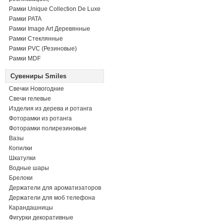
Рамки Unique Collection De Luxe
Рамки PATA
Рамки Image Art Деревянные
Рамки Стеклянные
Рамки PVC (Резиновые)
Рамки MDF
Сувениры Smiles
Свечки Новогодние
Свечи гелевые
Изделия из дерева и ротанга
Фоторамки из ротанга
Фоторамки полирезиновые
Вазы
Копилки
Шкатулки
Водные шары
Брелоки
Держатели для ароматизаторов
Держатели для моб телефона
Карандашницы
Фигурки декоративные