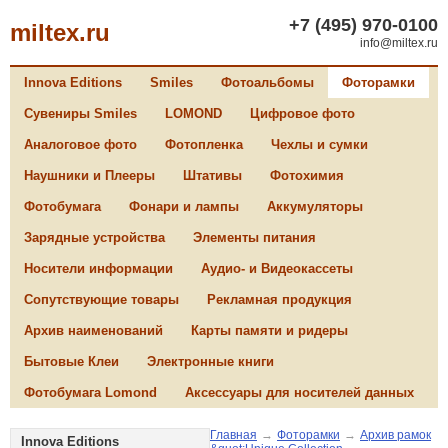
+7 (495) 970-0100
miltex.ru
info@miltex.ru
Innova Editions
Smiles
Фотоальбомы
Фоторамки
Сувениры Smiles
LOMOND
Цифровое фото
Аналоговое фото
Фотопленка
Чехлы и сумки
Наушники и Плееры
Штативы
Фотохимия
Фотобумага
Фонари и лампы
Аккумуляторы
Зарядные устройства
Элементы питания
Носители информации
Аудио- и Видеокассеты
Сопутствующие товары
Рекламная продукция
Архив наименований
Карты памяти и ридеры
Бытовые Клеи
Электронные книги
Фотобумага Lomond
Аксессуары для носителей данных
Главная
→
Фоторамки
→
Архив рамок
Innova Editions