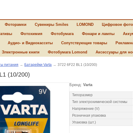
Фоторамки
Сувениры Smiles
LOMOND
Цифровое фото
ативы
Фотохимия
Фотобумага
Фонари и лампы
Акку
Аудио- и Видеокассеты
Сопутствующие товары
Рекламн
Электронные книги
Фотобумага Lomond
Аксессуары для но
ы питания
→
Батарейки Varta
→
3722 6F22 BL1 (10/200)
L1 (10/200)
Бренд:
Varta
Типоразмер
Тип электрохимической системы
Напряжение (V)
Розничная упаковка
Упаковка (шт.)