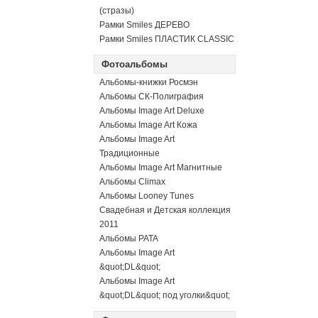
(стразы)
Рамки Smiles ДЕРЕВО
Рамки Smiles ПЛАСТИК CLASSIC
Фотоальбомы
Альбомы-книжки Росмэн
Альбомы СК-Полиграфия
Альбомы Image Art Deluxe
Альбомы Image Art Кожа
Альбомы Image Art
Традиционные
Альбомы Image Art Магнитные
Альбомы Climax
Альбомы Looney Tunes
Свадебная и Детская коллекция
2011
Альбомы PATA
Альбомы Image Art
&quot;DL&quot;
Альбомы Image Art
&quot;DL&quot; под уголки&quot;