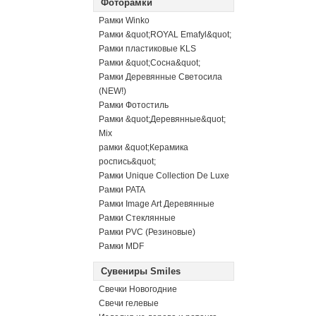
Фоторамки
Рамки Winko
Рамки &quot;ROYAL Emafyl&quot;
Рамки пластиковые KLS
Рамки &quot;Сосна&quot;
Рамки Деревянные Светосила
(NEW!)
Рамки Фотостиль
Рамки &quot;Деревянные&quot;
Mix
рамки &quot;Керамика
роспись&quot;
Рамки Unique Collection De Luxe
Рамки PATA
Рамки Image Art Деревянные
Рамки Стеклянные
Рамки PVC (Резиновые)
Рамки MDF
Сувениры Smiles
Свечки Новогодние
Свечи гелевые