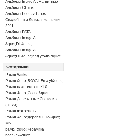
Альбомы Image Art Магнитные
Альбомы Climax
Альбомы Looney Tunes
Свадебная и Детская коллекция
2011
Альбомы PATA
Альбомы Image Art
&quot;DL&quot;
Альбомы Image Art
&quot;DL&quot; под уголки&quot;
Фоторамки
Рамки Winko
Рамки &quot;ROYAL Emafyl&quot;
Рамки пластиковые KLS
Рамки &quot;Сосна&quot;
Рамки Деревянные Светосила
(NEW!)
Рамки Фотостиль
Рамки &quot;Деревянные&quot;
Mix
рамки &quot;Керамика
роспись&quot;