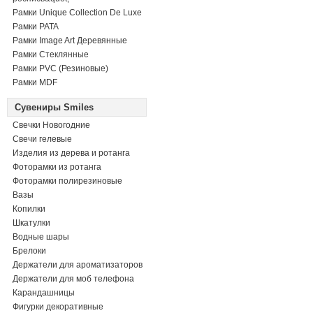
Рамки Unique Collection De Luxe
Рамки PATA
Рамки Image Art Деревянные
Рамки Стеклянные
Рамки PVC (Резиновые)
Рамки MDF
Сувениры Smiles
Свечки Новогодние
Свечи гелевые
Изделия из дерева и ротанга
Фоторамки из ротанга
Фоторамки полирезиновые
Вазы
Копилки
Шкатулки
Водные шары
Брелоки
Держатели для ароматизаторов
Держатели для моб телефона
Карандашницы
Фигурки декоративные