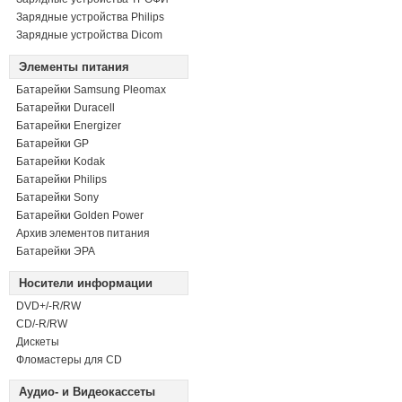
Зарядные устройства Philips
Зарядные устройства Dicom
Элементы питания
Батарейки Samsung Pleomax
Батарейки Duracell
Батарейки Energizer
Батарейки GP
Батарейки Kodak
Батарейки Philips
Батарейки Sony
Батарейки Golden Power
Архив элементов питания
Батарейки ЭРА
Носители информации
DVD+/-R/RW
СD/-R/RW
Дискеты
Фломастеры для CD
Аудио- и Видеокассеты