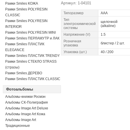
Артикул: 1-04101
Рамки Smiles КОЖА
Рамки Smiles POLYRESIN
Типоразмер
AAA
CLASSIC
Тип
Рамки Smiles POLYRESIN
щелочной
электрохимической
(alkaline)
INTERIOR
системы
Рамки Smiles POLYRESIN MINI
Напряжение (V)
1.5
Рамки Smiles ПЕРЛАМУТР и ЛАК
Розничная
блистер / 2 шт.
Рамки Smiles ПЛАСТИК
упаковка
ELEGANCE
Упаковка (шт.)
40 / 200
Рамки Smiles ПЛАСТИК TRENDY
Рамки Smiles СТЕКЛО STRASS
(стразы)
Рамки Smiles ДЕРЕВО
Рамки Smiles ПЛАСТИК CLASSIC
Фотоальбомы
Альбомы-книжки Росмэн
Альбомы СК-Полиграфия
Альбомы Image Art Deluxe
Альбомы Image Art Кожа
Альбомы Image Art
Традиционные