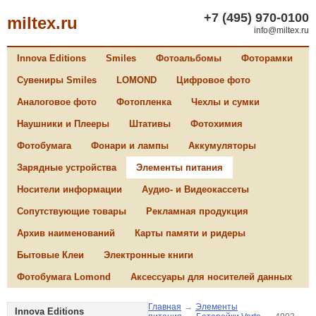
+7 (495) 970-0100
miltex.ru
info@miltex.ru
Innova Editions
Smiles
Фотоальбомы
Фоторамки
Сувениры Smiles
LOMOND
Цифровое фото
Аналоговое фото
Фотопленка
Чехлы и сумки
Наушники и Плееры
Штативы
Фотохимия
Фотобумага
Фонари и лампы
Аккумуляторы
Зарядные устройства
Элементы питания
Носители информации
Аудио- и Видеокассеты
Сопутствующие товары
Рекламная продукция
Архив наименований
Карты памяти и ридеры
Бытовые Клеи
Электронные книги
Фотобумага Lomond
Аксессуары для носителей данных
Главная
→
Элементы
Innova Editions