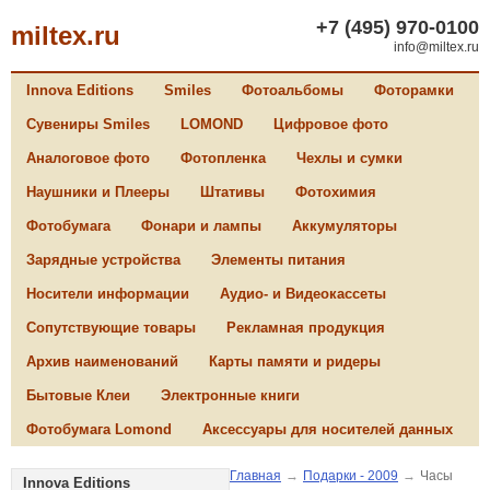
+7 (495) 970-0100
miltex.ru
info@miltex.ru
Innova Editions
Smiles
Фотоальбомы
Фоторамки
Сувениры Smiles
LOMOND
Цифровое фото
Аналоговое фото
Фотопленка
Чехлы и сумки
Наушники и Плееры
Штативы
Фотохимия
Фотобумага
Фонари и лампы
Аккумуляторы
Зарядные устройства
Элементы питания
Носители информации
Аудио- и Видеокассеты
Сопутствующие товары
Рекламная продукция
Архив наименований
Карты памяти и ридеры
Бытовые Клеи
Электронные книги
Фотобумага Lomond
Аксессуары для носителей данных
Главная
→
Подарки - 2009
→
Часы
Innova Editions