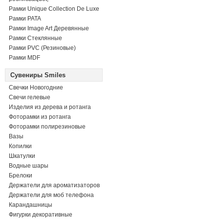
Рамки Unique Collection De Luxe
Рамки PATA
Рамки Image Art Деревянные
Рамки Стеклянные
Рамки PVC (Резиновые)
Рамки MDF
Сувениры Smiles
Свечки Новогодние
Свечи гелевые
Изделия из дерева и ротанга
Фоторамки из ротанга
Фоторамки полирезиновые
Вазы
Копилки
Шкатулки
Водные шары
Брелоки
Держатели для ароматизаторов
Держатели для моб телефона
Карандашницы
Фигурки декоративные