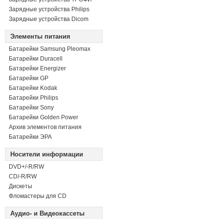
Зарядные устройства Philips
Зарядные устройства Dicom
Элементы питания
Батарейки Samsung Pleomax
Батарейки Duracell
Батарейки Energizer
Батарейки GP
Батарейки Kodak
Батарейки Philips
Батарейки Sony
Батарейки Golden Power
Архив элементов питания
Батарейки ЭРА
Носители информации
DVD+/-R/RW
СD/-R/RW
Дискеты
Фломастеры для CD
Аудио- и Видеокассеты