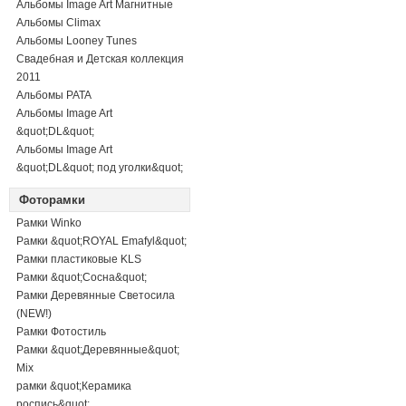
Альбомы Image Art Магнитные
Альбомы Climax
Альбомы Looney Tunes
Свадебная и Детская коллекция
2011
Альбомы PATA
Альбомы Image Art
&quot;DL&quot;
Альбомы Image Art
&quot;DL&quot; под уголки&quot;
Фоторамки
Рамки Winko
Рамки &quot;ROYAL Emafyl&quot;
Рамки пластиковые KLS
Рамки &quot;Сосна&quot;
Рамки Деревянные Светосила
(NEW!)
Рамки Фотостиль
Рамки &quot;Деревянные&quot;
Mix
рамки &quot;Керамика
роспись&quot;