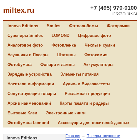
+7 (495) 970-0100
miltex.ru
info@miltex.ru
Innova Editions
Smiles
Фотоальбомы
Фоторамки
Сувениры Smiles
LOMOND
Цифровое фото
Аналоговое фото
Фотопленка
Чехлы и сумки
Наушники и Плееры
Штативы
Фотохимия
Фотобумага
Фонари и лампы
Аккумуляторы
Зарядные устройства
Элементы питания
Носители информации
Аудио- и Видеокассеты
Сопутствующие товары
Рекламная продукция
Архив наименований
Карты памяти и ридеры
Бытовые Клеи
Электронные книги
Фотобумага Lomond
Аксессуары для носителей данных
Главная
→
Плееры, наушники,
Innova Editions