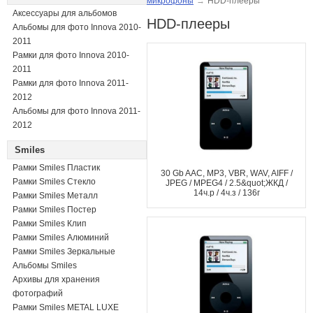
микрофоны
→
HDD-плееры
Аксессуары для альбомов
HDD-плееры
Альбомы для фото Innova 2010-
2011
Рамки для фото Innova 2010-
2011
Рамки для фото Innova 2011-
2012
Альбомы для фото Innova 2011-
2012
Smiles
Рамки Smiles Пластик
30 Gb AAC, MP3, VBR, WAV, AIFF /
Рамки Smiles Стекло
JPEG / MPEG4 / 2.5&quot;ЖКД /
14ч.р / 4ч.з / 136г
Рамки Smiles Металл
Рамки Smiles Постер
Рамки Smiles Клип
Рамки Smiles Алюминий
Рамки Smiles Зеркальные
Альбомы Smiles
Архивы для хранения
фотографий
Рамки Smiles METAL LUXE