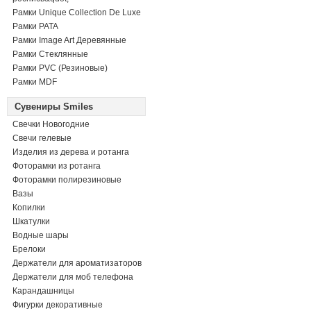
Рамки Unique Collection De Luxe
Рамки PATA
Рамки Image Art Деревянные
Рамки Стеклянные
Рамки PVC (Резиновые)
Рамки MDF
Сувениры Smiles
Свечки Новогодние
Свечи гелевые
Изделия из дерева и ротанга
Фоторамки из ротанга
Фоторамки полирезиновые
Вазы
Копилки
Шкатулки
Водные шары
Брелоки
Держатели для ароматизаторов
Держатели для моб телефона
Карандашницы
Фигурки декоративные