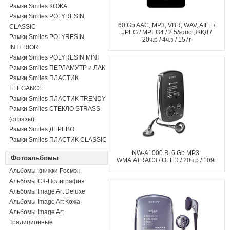
Рамки Smiles КОЖА
Рамки Smiles POLYRESIN
60 Gb AAC, MP3, VBR, WAV, AIFF /
CLASSIC
JPEG / MPEG4 / 2.5&quot;ЖКД /
Рамки Smiles POLYRESIN
20ч.р / 4ч.з / 157г
INTERIOR
Рамки Smiles POLYRESIN MINI
Рамки Smiles ПЕРЛАМУТР и ЛАК
Рамки Smiles ПЛАСТИК
ELEGANCE
Рамки Smiles ПЛАСТИК TRENDY
Рамки Smiles СТЕКЛО STRASS
(стразы)
Рамки Smiles ДЕРЕВО
Рамки Smiles ПЛАСТИК CLASSIC
NW-A1000 B, 6 Gb MP3,
Фотоальбомы
WMA,ATRAC3 / OLED / 20ч.р / 109г
Альбомы-книжки Росмэн
Альбомы СК-Полиграфия
Альбомы Image Art Deluxe
Альбомы Image Art Кожа
Альбомы Image Art
Традиционные