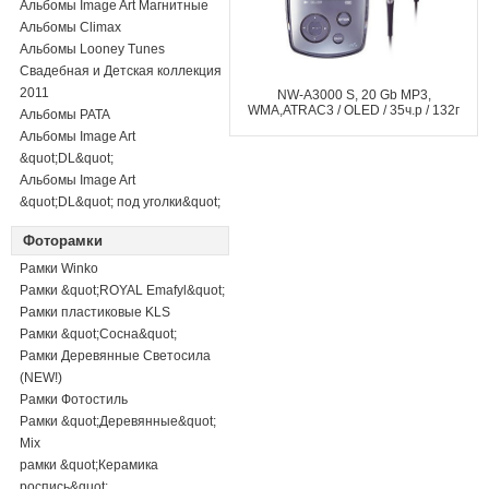
Альбомы Image Art Магнитные
Альбомы Climax
Альбомы Looney Tunes
Свадебная и Детская коллекция
2011
NW-A3000 S, 20 Gb MP3,
WMA,ATRAC3 / OLED / 35ч.р / 132г
Альбомы PATA
Альбомы Image Art
&quot;DL&quot;
Альбомы Image Art
&quot;DL&quot; под уголки&quot;
Фоторамки
Рамки Winko
Рамки &quot;ROYAL Emafyl&quot;
Рамки пластиковые KLS
Рамки &quot;Сосна&quot;
Рамки Деревянные Светосила
(NEW!)
Рамки Фотостиль
Рамки &quot;Деревянные&quot;
Mix
рамки &quot;Керамика
роспись&quot;