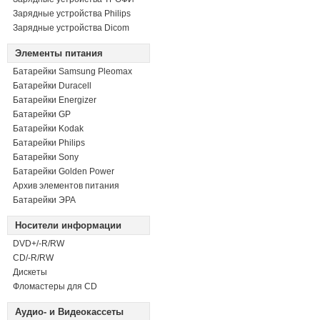
Зарядные устройства Philips
Зарядные устройства Dicom
Элементы питания
Батарейки Samsung Pleomax
Батарейки Duracell
Батарейки Energizer
Батарейки GP
Батарейки Kodak
Батарейки Philips
Батарейки Sony
Батарейки Golden Power
Архив элементов питания
Батарейки ЭРА
Носители информации
DVD+/-R/RW
СD/-R/RW
Дискеты
Фломастеры для CD
Аудио- и Видеокассеты