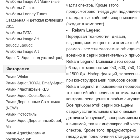
Альбомы Image Art Магнитные
части спектра. Кроме этого,
Альбомы Climax
предусмотрено гнездо для подключен
Альбомы Looney Tunes
стандартных кабелей синхронизации
Свадебная и Детская коллекция
(входят в комплект).
2011
Rekam Legend
Альбомы PATA
Передовая технология, дизайн,
Альбомы Image Art
выдающаяся мощность и компактный
&quot;DL&quot;
размер - все эти слагаемые объедине
Альбомы Image Art
воедино в серии осветительных прибо
&quot;DL&quot; под уголки&quot;
Rekam Legend. Вспышки этой серии
обладают мощностью 250, 500, 750, 1
Фоторамки
и 1500 Дж. Набор функций, заложенн
Рамки Winko
при конструировании приборов серии
Рамки &quot;ROYAL Emafyl&quot;
Rekam Legend, и применение передов
Рамки пластиковые KLS
технологий обеспечивает оптимальны
Рамки &quot;Сосна&quot;
контроль освещения в любых ситуаци
Рамки Деревянные Светосила
Все приборы этой серии оснащены
(NEW!)
сверхчувствительным отключаемым
Рамки Фотостиль
датчиком-'ловушкой', восприимчивым 
Рамки &quot;Деревянные&quot;
к видимой, так и к инфракрасной част
Mix
спектра. Кроме того, предусмотрено
рамки &quot;Керамика
гнездо для подключения стандартных
роспись&quot;