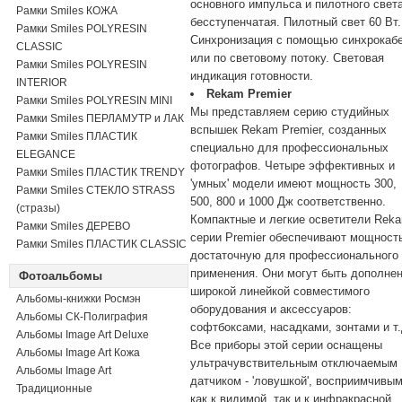
основного импульса и пилотного свет
Рамки Smiles КОЖА
бесступенчатая. Пилотный свет 60 Вт.
Рамки Smiles POLYRESIN
Синхронизация с помощью синхрокаб
CLASSIC
или по световому потоку. Световая
Рамки Smiles POLYRESIN
индикация готовности.
INTERIOR
Rekam Premier
Рамки Smiles POLYRESIN MINI
Мы представляем серию студийных
Рамки Smiles ПЕРЛАМУТР и ЛАК
вспышек Rekam Premier, созданных
Рамки Smiles ПЛАСТИК
специально для профессиональных
ELEGANCE
фотографов. Четыре эффективных и
Рамки Smiles ПЛАСТИК TRENDY
'умных' модели имеют мощность 300,
Рамки Smiles СТЕКЛО STRASS
500, 800 и 1000 Дж соответственно.
(стразы)
Компактные и легкие осветители Rek
Рамки Smiles ДЕРЕВО
серии Premier обеспечивают мощност
Рамки Smiles ПЛАСТИК CLASSIC
достаточную для профессионального
применения. Они могут быть дополне
Фотоальбомы
широкой линейкой совместимого
Альбомы-книжки Росмэн
оборудования и аксессуаров:
Альбомы СК-Полиграфия
софтбоксами, насадками, зонтами и т.
Альбомы Image Art Deluxe
Все приборы этой серии оснащены
Альбомы Image Art Кожа
ультрачувствительным отключаемым
Альбомы Image Art
датчиком - 'ловушкой', восприимчивы
Традиционные
как к видимой, так и к инфракрасной