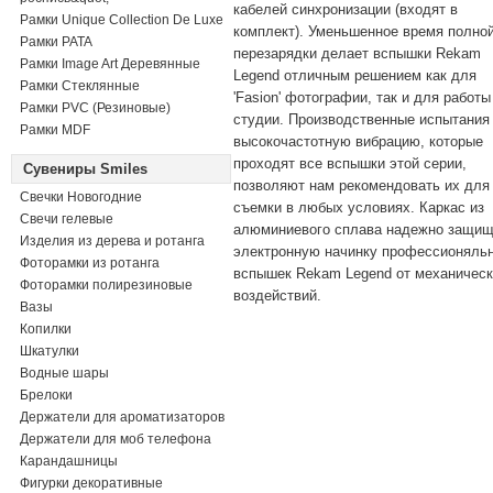
кабелей синхронизации (входят в
Рамки Unique Collection De Luxe
комплект). Уменьшенное время полно
Рамки PATA
перезарядки делает вспышки Rekam
Рамки Image Art Деревянные
Legend отличным решением как для
Рамки Стеклянные
'Fasion' фотографии, так и для работы
Рамки PVC (Резиновые)
студии. Производственные испытания
Рамки MDF
высокочастотную вибрацию, которые
проходят все вспышки этой серии,
Сувениры Smiles
позволяют нам рекомендовать их для
Свечки Новогодние
съемки в любых условиях. Каркас из
Свечи гелевые
алюминиевого сплава надежно защищ
Изделия из дерева и ротанга
электронную начинку профессионяль
Фоторамки из ротанга
вспышек Rekam Legend от механичес
Фоторамки полирезиновые
воздействий.
Вазы
Копилки
Шкатулки
Водные шары
Брелоки
Держатели для ароматизаторов
Держатели для моб телефона
Карандашницы
Фигурки декоративные