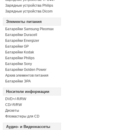
Зарядные устройства Philips
Зарядные устройства Dicom
Элементы питания
Батарейки Samsung Pleomax
Батарейки Duracell
Батарейки Energizer
Батарейки GP
Батарейки Kodak
Батарейки Philips
Батарейки Sony
Батарейки Golden Power
Архив элементов питания
Батарейки ЭРА
Носители информации
DVD+/-R/RW
СD/-R/RW
Дискеты
Фломастеры для CD
Аудио- и Видеокассеты