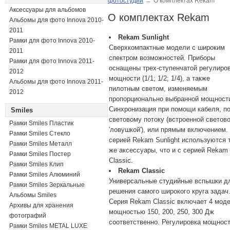
фотостудий
→
О комплектах Rekam
Аксессуары для альбомов
О комплектах Rekam
Альбомы для фото Innova 2010-
2011
Rekam Sunlight
Рамки для фото Innova 2010-
Сверхкомпактные модели с широким
2011
спектром возможностей. Приборы
Рамки для фото Innova 2011-
оснащены трех-ступенчатой регулиро
2012
мощности (1/1; 1/2; 1/4), а также
Альбомы для фото Innova 2011-
пилотным светом, изменяемым
2012
пропорционально выбранной мощност
Синхронизация при помощи кабеля, п
Smiles
световому потоку (встроенной светов
Рамки Smiles Пластик
'ловушкой'), или прямым включением.
Рамки Smiles Стекло
серией Rekam Sunlight используются 
Рамки Smiles Металл
же аксессуары, что и с серией Rekam
Рамки Smiles Постер
Classic.
Рамки Smiles Клип
Rekam Classic
Рамки Smiles Алюминий
Универсальные студийные вспышки д
Рамки Smiles Зеркальные
решения самого широкого круга задач
Альбомы Smiles
Серия Rekam Classic включает 4 мод
Архивы для хранения
мощностью 150, 200, 250, 300 Дж
фотографий
соответственно. Регулировка мощнос
Рамки Smiles METAL LUXE