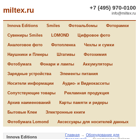
+7 (495) 970-0100
miltex.ru
info@miltex.ru
Innova Editions
Smiles
Фотоальбомы
Фоторамки
Сувениры Smiles
LOMOND
Цифровое фото
Аналоговое фото
Фотопленка
Чехлы и сумки
Наушники и Плееры
Штативы
Фотохимия
Фотобумага
Фонари и лампы
Аккумуляторы
Зарядные устройства
Элементы питания
Носители информации
Аудио- и Видеокассеты
Сопутствующие товары
Рекламная продукция
Архив наименований
Карты памяти и ридеры
Бытовые Клеи
Электронные книги
Фотобумага Lomond
Аксессуары для носителей данных
Главная
→
Оборудование для
Innova Editions