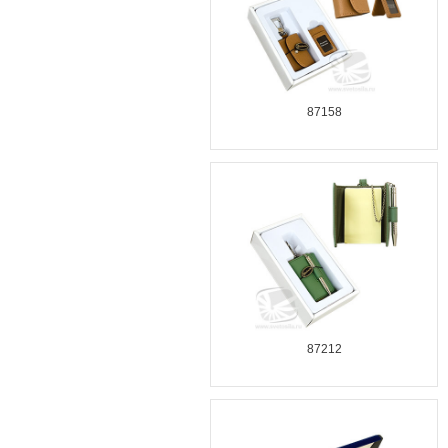
87158
87212