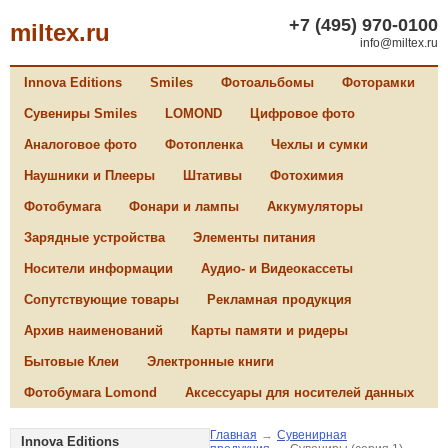
+7 (495) 970-0100
miltex.ru
info@miltex.ru
Innova Editions
Smiles
Фотоальбомы
Фоторамки
Сувениры Smiles
LOMOND
Цифровое фото
Аналоговое фото
Фотопленка
Чехлы и сумки
Наушники и Плееры
Штативы
Фотохимия
Фотобумага
Фонари и лампы
Аккумуляторы
Зарядные устройства
Элементы питания
Носители информации
Аудио- и Видеокассеты
Сопутствующие товары
Рекламная продукция
Архив наименований
Карты памяти и ридеры
Бытовые Клеи
Электронные книги
Фотобумага Lomond
Аксессуары для носителей данных
Главная
→
Сувенирная
Innova Editions