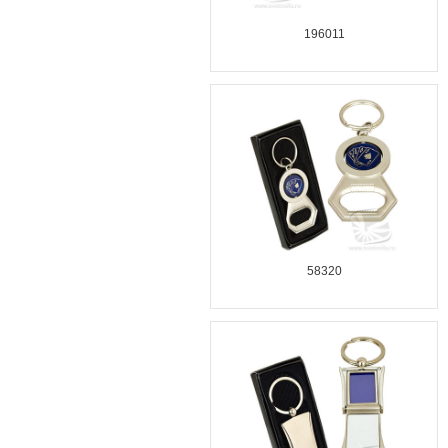
196011
58320