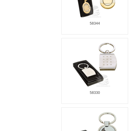
58344
58330