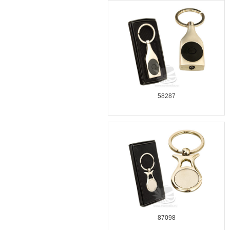
58287
87098