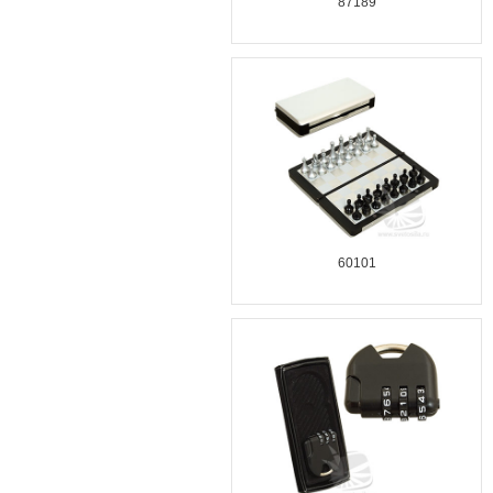
87189
60101