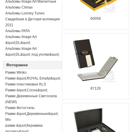
Альбомы Image Art Магнитные
Альбомы Climax
Альбомы Looney Tunes
60058
Свадебная и Детская коллекция
2011
Альбомы PATA
Альбомы Image Art
&quot;DL&quot;
Альбомы Image Art
&quot;DL&quot; под уголки&quot;
Фоторамки
Рамки Winko
Рамки &quot;ROYAL Emafyl&quot;
Рамки пластиковые KLS
87126
Рамки &quot;Сосна&quot;
Рамки Деревянные Светосила
(NEW!)
Рамки Фотостиль
Рамки &quot;Деревянные&quot;
Mix
рамки &quot;Керамика
роспись&quot;