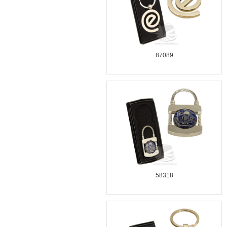
87089
58318