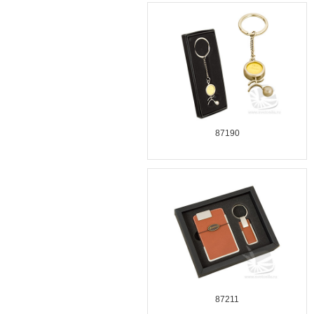
87190
87211