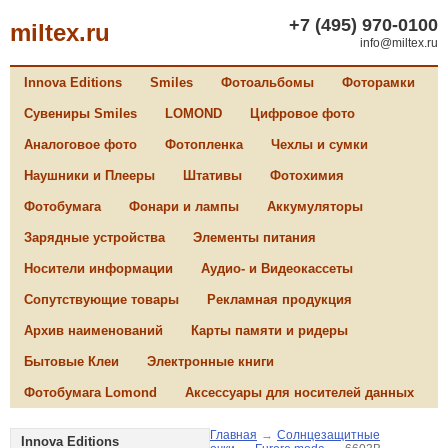
+7 (495) 970-0100
miltex.ru
info@miltex.ru
Innova Editions
Smiles
Фотоальбомы
Фоторамки
Сувениры Smiles
LOMOND
Цифровое фото
Аналоговое фото
Фотопленка
Чехлы и сумки
Наушники и Плееры
Штативы
Фотохимия
Фотобумага
Фонари и лампы
Аккумуляторы
Зарядные устройства
Элементы питания
Носители информации
Аудио- и Видеокассеты
Сопутствующие товары
Рекламная продукция
Архив наименований
Карты памяти и ридеры
Бытовые Клеи
Электронные книги
Фотобумага Lomond
Аксессуары для носителей данных
Главная
→
Солнцезащитные
Innova Editions