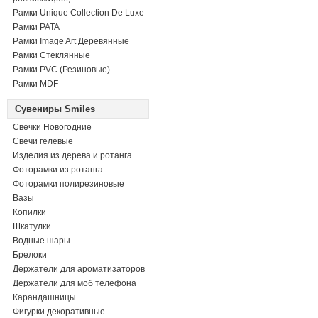
Рамки Unique Collection De Luxe
Рамки PATA
Рамки Image Art Деревянные
Рамки Стеклянные
Рамки PVC (Резиновые)
Рамки MDF
Сувениры Smiles
Свечки Новогодние
Свечи гелевые
Изделия из дерева и ротанга
Фоторамки из ротанга
Фоторамки полирезиновые
Вазы
Копилки
Шкатулки
Водные шары
Брелоки
Держатели для ароматизаторов
Держатели для моб телефона
Карандашницы
Фигурки декоративные