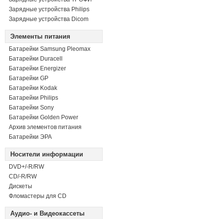
Зарядные устройства Philips
Зарядные устройства Dicom
Элементы питания
Батарейки Samsung Pleomax
Батарейки Duracell
Батарейки Energizer
Батарейки GP
Батарейки Kodak
Батарейки Philips
Батарейки Sony
Батарейки Golden Power
Архив элементов питания
Батарейки ЭРА
Носители информации
DVD+/-R/RW
СD/-R/RW
Дискеты
Фломастеры для CD
Аудио- и Видеокассеты