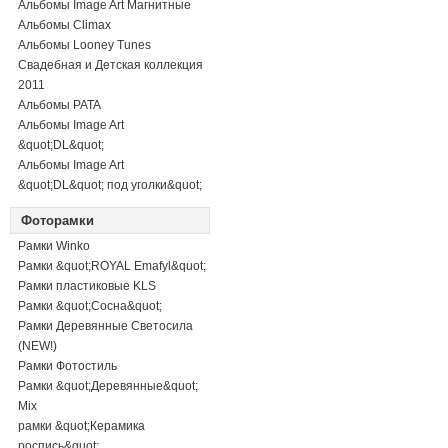
Альбомы Image Art Магнитные
Альбомы Climax
Альбомы Looney Tunes
Свадебная и Детская коллекция
2011
Альбомы PATA
Альбомы Image Art
&quot;DL&quot;
Альбомы Image Art
&quot;DL&quot; под уголки&quot;
Фоторамки
Рамки Winko
Рамки &quot;ROYAL Emafyl&quot;
Рамки пластиковые KLS
Рамки &quot;Сосна&quot;
Рамки Деревянные Светосила
(NEW!)
Рамки Фотостиль
Рамки &quot;Деревянные&quot;
Mix
рамки &quot;Керамика
роспись&quot;