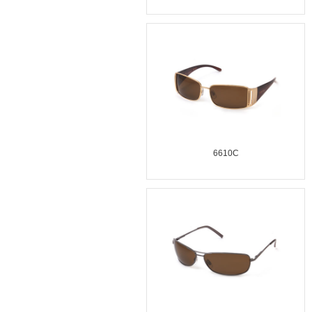
6610C