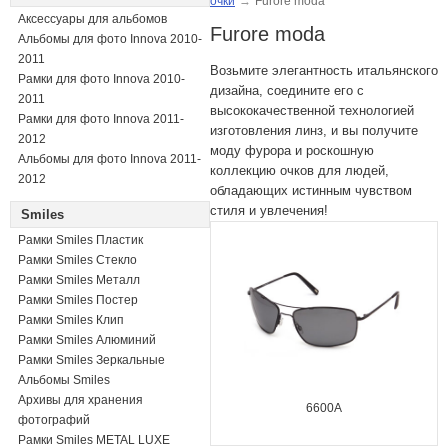
очки
→
Furore moda
Аксессуары для альбомов
Furore moda
Альбомы для фото Innova 2010-
2011
Возьмите элегантность итальянского
Рамки для фото Innova 2010-
дизайна, соедините его с
2011
высококачественной технологией
Рамки для фото Innova 2011-
изготовления линз, и вы получите
2012
моду фурора и роскошную
Альбомы для фото Innova 2011-
коллекцию очков для людей,
2012
обладающих истинным чувством
стиля и увлечения!
Smiles
Рамки Smiles Пластик
Рамки Smiles Стекло
Рамки Smiles Металл
Рамки Smiles Постер
Рамки Smiles Клип
Рамки Smiles Алюминий
Рамки Smiles Зеркальные
Альбомы Smiles
Архивы для хранения
6600A
фотографий
Рамки Smiles METAL LUXE