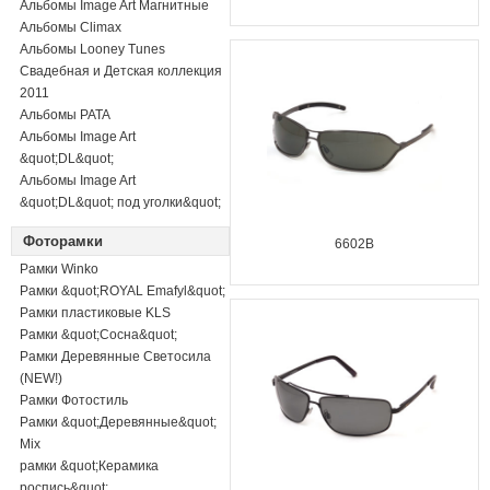
Альбомы Image Art Магнитные
Альбомы Climax
Альбомы Looney Tunes
Свадебная и Детская коллекция
2011
Альбомы PATA
Альбомы Image Art
&quot;DL&quot;
Альбомы Image Art
&quot;DL&quot; под уголки&quot;
Фоторамки
6602B
Рамки Winko
Рамки &quot;ROYAL Emafyl&quot;
Рамки пластиковые KLS
Рамки &quot;Сосна&quot;
Рамки Деревянные Светосила
(NEW!)
Рамки Фотостиль
Рамки &quot;Деревянные&quot;
Mix
рамки &quot;Керамика
роспись&quot;