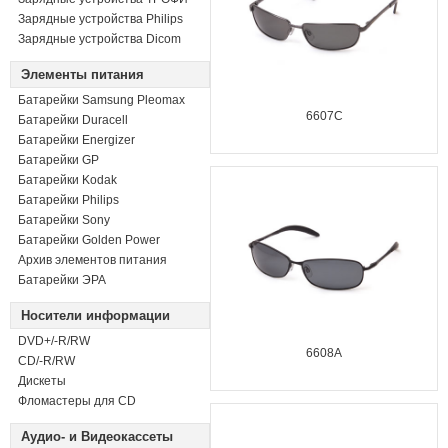
Зарядные устройства Philips
Зарядные устройства Dicom
Элементы питания
Батарейки Samsung Pleomax
6607C
Батарейки Duracell
Батарейки Energizer
Батарейки GP
Батарейки Kodak
Батарейки Philips
Батарейки Sony
Батарейки Golden Power
Архив элементов питания
Батарейки ЭРА
Носители информации
DVD+/-R/RW
6608A
СD/-R/RW
Дискеты
Фломастеры для CD
Аудио- и Видеокассеты