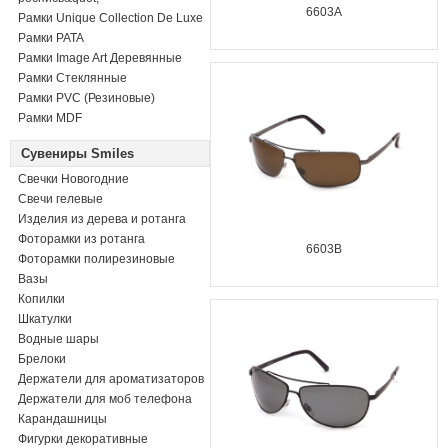
6603A
Рамки Unique Collection De Luxe
Рамки PATA
Рамки Image Art Деревянные
Рамки Стеклянные
Рамки PVC (Резиновые)
Рамки MDF
Сувениры Smiles
Свечки Новогодние
Свечи гелевые
Изделия из дерева и ротанга
Фоторамки из ротанга
6603B
Фоторамки полирезиновые
Вазы
Копилки
Шкатулки
Водные шары
Брелоки
Держатели для ароматизаторов
Держатели для моб телефона
Карандашницы
Фигурки декоративные