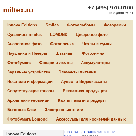
+7 (495) 970-0100
miltex.ru
info@miltex.ru
Innova Editions
Smiles
Фотоальбомы
Фоторамки
Сувениры Smiles
LOMOND
Цифровое фото
Аналоговое фото
Фотопленка
Чехлы и сумки
Наушники и Плееры
Штативы
Фотохимия
Фотобумага
Фонари и лампы
Аккумуляторы
Зарядные устройства
Элементы питания
Носители информации
Аудио- и Видеокассеты
Сопутствующие товары
Рекламная продукция
Архив наименований
Карты памяти и ридеры
Бытовые Клеи
Электронные книги
Фотобумага Lomond
Аксессуары для носителей данных
Главная
→
Солнцезащитные
Innova Editions