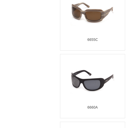
6655C
6660A