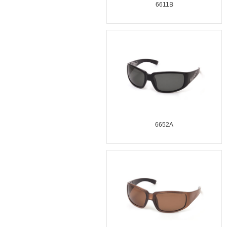
6611B
6652A