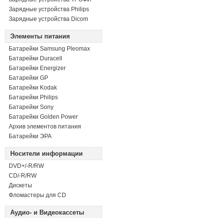
Зарядные устройства Philips
Зарядные устройства Dicom
Элементы питания
Батарейки Samsung Pleomax
Батарейки Duracell
Батарейки Energizer
Батарейки GP
Батарейки Kodak
Батарейки Philips
Батарейки Sony
Батарейки Golden Power
Архив элементов питания
Батарейки ЭРА
Носители информации
DVD+/-R/RW
СD/-R/RW
Дискеты
Фломастеры для CD
Аудио- и Видеокассеты