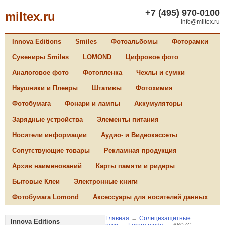
+7 (495) 970-0100
miltex.ru
info@miltex.ru
Innova Editions
Smiles
Фотоальбомы
Фоторамки
Сувениры Smiles
LOMOND
Цифровое фото
Аналоговое фото
Фотопленка
Чехлы и сумки
Наушники и Плееры
Штативы
Фотохимия
Фотобумага
Фонари и лампы
Аккумуляторы
Зарядные устройства
Элементы питания
Носители информации
Аудио- и Видеокассеты
Сопутствующие товары
Рекламная продукция
Архив наименований
Карты памяти и ридеры
Бытовые Клеи
Электронные книги
Фотобумага Lomond
Аксессуары для носителей данных
Главная
→
Солнцезащитные
Innova Editions