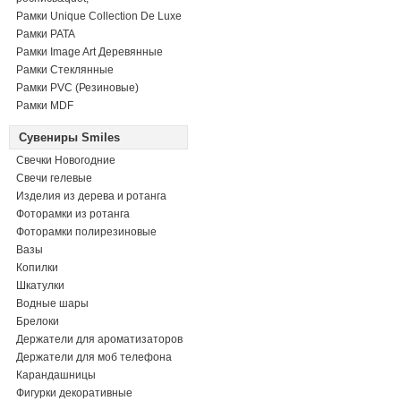
Рамки Unique Collection De Luxe
Рамки PATA
Рамки Image Art Деревянные
Рамки Стеклянные
Рамки PVC (Резиновые)
Рамки MDF
Сувениры Smiles
Свечки Новогодние
Свечи гелевые
Изделия из дерева и ротанга
Фоторамки из ротанга
Фоторамки полирезиновые
Вазы
Копилки
Шкатулки
Водные шары
Брелоки
Держатели для ароматизаторов
Держатели для моб телефона
Карандашницы
Фигурки декоративные