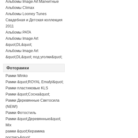
Альбомы Image Art Магнитные
Альбомы Climax
Альбомы Looney Tunes
Свадебная и Детская коллекция
2011
Альбомы PATA
Альбомы Image Art
&quot;DL&quot;
Альбомы Image Art
&quot;DL&quot; под уголки&quot;
Фоторамки
Рамки Winko
Рамки &quot;ROYAL Emafyl&quot;
Рамки пластиковые KLS
Рамки &quot;Сосна&quot;
Рамки Деревянные Светосила
(NEW!)
Рамки Фотостиль
Рамки &quot;Деревянные&quot;
Mix
рамки &quot;Керамика
роспись&quot;