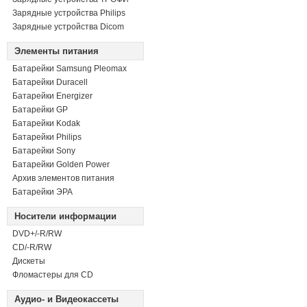
Зарядные устройства Philips
Зарядные устройства Dicom
Элементы питания
Батарейки Samsung Pleomax
Батарейки Duracell
Батарейки Energizer
Батарейки GP
Батарейки Kodak
Батарейки Philips
Батарейки Sony
Батарейки Golden Power
Архив элементов питания
Батарейки ЭРА
Носители информации
DVD+/-R/RW
СD/-R/RW
Дискеты
Фломастеры для CD
Аудио- и Видеокассеты