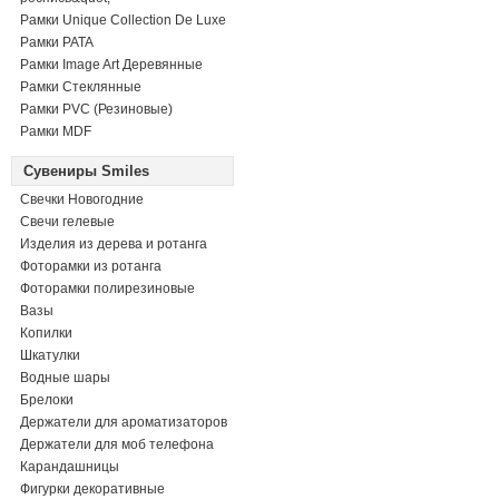
Рамки Unique Collection De Luxe
Рамки PATA
Рамки Image Art Деревянные
Рамки Стеклянные
Рамки PVC (Резиновые)
Рамки MDF
Сувениры Smiles
Свечки Новогодние
Свечи гелевые
Изделия из дерева и ротанга
Фоторамки из ротанга
Фоторамки полирезиновые
Вазы
Копилки
Шкатулки
Водные шары
Брелоки
Держатели для ароматизаторов
Держатели для моб телефона
Карандашницы
Фигурки декоративные