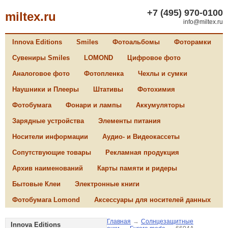
+7 (495) 970-0100
miltex.ru
info@miltex.ru
Innova Editions
Smiles
Фотоальбомы
Фоторамки
Сувениры Smiles
LOMOND
Цифровое фото
Аналоговое фото
Фотопленка
Чехлы и сумки
Наушники и Плееры
Штативы
Фотохимия
Фотобумага
Фонари и лампы
Аккумуляторы
Зарядные устройства
Элементы питания
Носители информации
Аудио- и Видеокассеты
Сопутствующие товары
Рекламная продукция
Архив наименований
Карты памяти и ридеры
Бытовые Клеи
Электронные книги
Фотобумага Lomond
Аксессуары для носителей данных
Главная
→
Солнцезащитные
Innova Editions