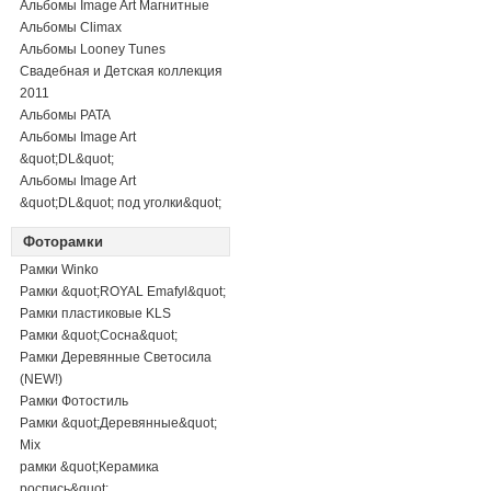
Альбомы Image Art Магнитные
Альбомы Climax
Альбомы Looney Tunes
Свадебная и Детская коллекция
2011
Альбомы PATA
Альбомы Image Art
&quot;DL&quot;
Альбомы Image Art
&quot;DL&quot; под уголки&quot;
Фоторамки
Рамки Winko
Рамки &quot;ROYAL Emafyl&quot;
Рамки пластиковые KLS
Рамки &quot;Сосна&quot;
Рамки Деревянные Светосила
(NEW!)
Рамки Фотостиль
Рамки &quot;Деревянные&quot;
Mix
рамки &quot;Керамика
роспись&quot;