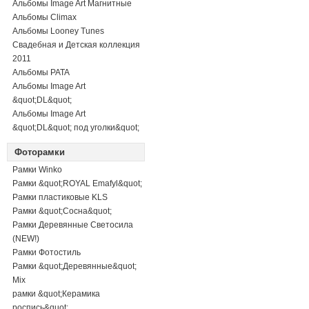
Альбомы Image Art Магнитные
Альбомы Climax
Альбомы Looney Tunes
Свадебная и Детская коллекция
2011
Альбомы PATA
Альбомы Image Art
&quot;DL&quot;
Альбомы Image Art
&quot;DL&quot; под уголки&quot;
Фоторамки
Рамки Winko
Рамки &quot;ROYAL Emafyl&quot;
Рамки пластиковые KLS
Рамки &quot;Сосна&quot;
Рамки Деревянные Светосила
(NEW!)
Рамки Фотостиль
Рамки &quot;Деревянные&quot;
Mix
рамки &quot;Керамика
роспись&quot;