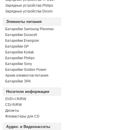
Зарядные устройства Philips
Зарядные устройства Dicom
Элементы питания
Батарейки Samsung Pleomax
Батарейки Duracell
Батарейки Energizer
Батарейки GP
Батарейки Kodak
Батарейки Philips
Батарейки Sony
Батарейки Golden Power
Архив элементов питания
Батарейки ЭРА
Носители информации
DVD+/-R/RW
СD/-R/RW
Дискеты
Фломастеры для CD
Аудио- и Видеокассеты