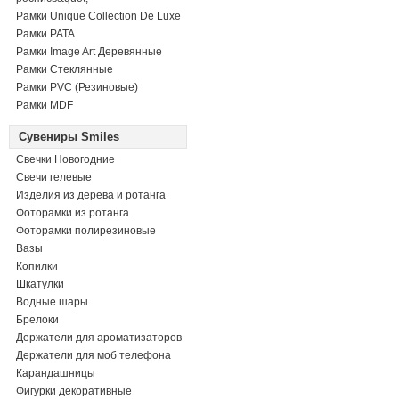
Рамки Unique Collection De Luxe
Рамки PATA
Рамки Image Art Деревянные
Рамки Стеклянные
Рамки PVC (Резиновые)
Рамки MDF
Сувениры Smiles
Свечки Новогодние
Свечи гелевые
Изделия из дерева и ротанга
Фоторамки из ротанга
Фоторамки полирезиновые
Вазы
Копилки
Шкатулки
Водные шары
Брелоки
Держатели для ароматизаторов
Держатели для моб телефона
Карандашницы
Фигурки декоративные