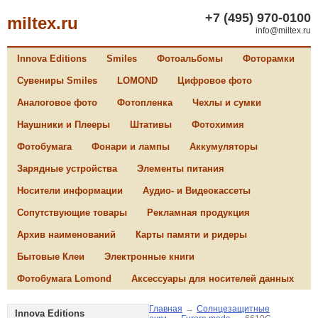
+7 (495) 970-0100
miltex.ru
info@miltex.ru
Innova Editions
Smiles
Фотоальбомы
Фоторамки
Сувениры Smiles
LOMOND
Цифровое фото
Аналоговое фото
Фотопленка
Чехлы и сумки
Наушники и Плееры
Штативы
Фотохимия
Фотобумага
Фонари и лампы
Аккумуляторы
Зарядные устройства
Элементы питания
Носители информации
Аудио- и Видеокассеты
Сопутствующие товары
Рекламная продукция
Архив наименований
Карты памяти и ридеры
Бытовые Клеи
Электронные книги
Фотобумага Lomond
Аксессуары для носителей данных
Главная
→
Солнцезащитные
Innova Editions